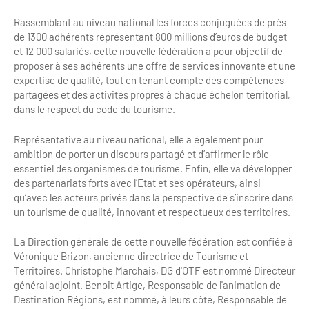
Newsletter BtoB
Annuaire accessibilité
Rassemblant au niveau national les forces conjuguées de près
Inscription à la newsletter
de 1300 adhérents représentant 800 millions d’euros de budget
Le Label Villes et Villages Fleuris
et 12 000 salariés, cette nouvelle fédération a pour objectif de
Institutionnels du tourisme
proposer à ses adhérents une offre de services innovante et une
expertise de qualité, tout en tenant compte des compétences
L'organisation du label
partagées et des activités propres à chaque échelon territorial,
Grands Evènements
dans le respect du code du tourisme.
S'investir dans le label
L'organisation des visites
Représentative au niveau national, elle a également pour
ambition de porter un discours partagé et d’affirmer le rôle
Remise des Prix
essentiel des organismes de tourisme. Enfin, elle va développer
des partenariats forts avec l’Etat et ses opérateurs, ainsi
qu’avec les acteurs privés dans la perspective de s’inscrire dans
un tourisme de qualité, innovant et respectueux des territoires.
La Direction générale de cette nouvelle fédération est confiée à
Véronique Brizon, ancienne directrice de Tourisme et
Territoires. Christophe Marchais, DG d'OTF est nommé Directeur
général adjoint. Benoit Artige, Responsable de l'animation de
Destination Régions, est nommé, à leurs côté, Responsable de