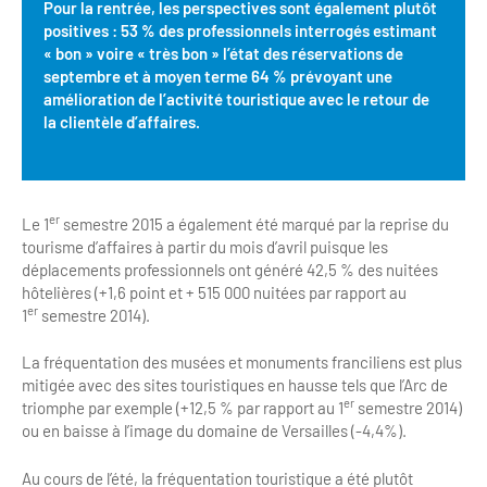
Pour la rentrée, les perspectives sont également plutôt
positives : 53 % des professionnels interrogés estimant
« bon » voire « très bon » l’état des réservations de
septembre et à moyen terme 64 % prévoyant une
amélioration de l’activité touristique avec le retour de
la clientèle d’affaires.
er
Le 1
semestre 2015 a également été marqué par la reprise du
tourisme d’affaires à partir du mois d’avril puisque les
déplacements professionnels ont généré 42,5 % des nuitées
hôtelières (+1,6 point et + 515 000 nuitées par rapport au
er
1
semestre 2014).
La fréquentation des musées et monuments franciliens est plus
mitigée avec des sites touristiques en hausse tels que l’Arc de
er
triomphe par exemple (+12,5 % par rapport au 1
semestre 2014)
ou en baisse à l’image du domaine de Versailles (-4,4%).
Au cours de l’été, la fréquentation touristique a été plutôt