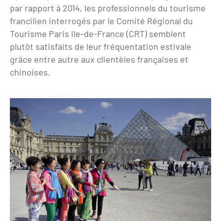
par rapport à 2014, les professionnels du tourisme
Clientèles lointaines
La liste des OT d'Île-de-France
Restaurants impressionnistes
francilien interrogés par le Comité Régional du
Clientèles spécifiques
APIDAE
Hébergements impressionnistes
Tourisme Paris Ile-de-France (CRT) semblent
plutôt satisfaits de leur fréquentation estivale
Etudes et enquêtes
Offres d'emplois et de stages
Offre culturelle impressionniste
grâce entre autre aux clientèles françaises et
Formations
Offre de la destination
chinoises.
Etudes thématiques
Dispositifs d'enquêtes
Mode d'emploi formations
Activités
Formations inter-filières
Musée - Monuments - Châteaux
Chiffres Annuels
Formations OT
Croisiéristes/Bateaux
Chiffres clés de la destination
Ateliers
Parcs d’attractions et animaliers
Repères annuel
Matinales
Cabarets et casino
Webinaires
Expériences et visites
E-learning
Grands magasins et outlets