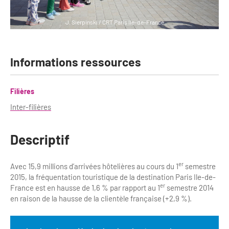
Bilan des actions de professionnalisation
Golfs
J. Sierpinski / CRT Paris Ile-de-France
Améliorer l’expérience de vos visiteurs
City Tours
Incentive et team building
Besoins et attentes des visiteurs
Informations ressources
Logistique
Améliorer la qualité
Filières
Agences Réceptives et évènementielles
Partage d'expériences professionnelles
Inter-filières
Guides et interprètes
Labels, Certifications et Normes
Services, Wifi, cartes
Descriptif
Accessibilité
Autocaristes/Transporteurs/transféristes
Tourisme & Handicap
er
Avec 15,9 millions d’arrivées hôtelières au cours du 1
semestre
2015, la fréquentation touristique de la destination Paris Ile-de-
Destination Groupes
Se former et s'informer à l'Accessibilité
er
France est en hausse de 1,6 % par rapport au 1
semestre 2014
en raison de la hausse de la clientèle française (+2,9 %).
Nos publics en situation de handicap
Magazine Paris Region
Comment se rendre accessible?