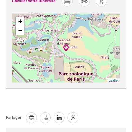
Calculer votre itinéraire
car
bike
foot
+
−
Leaflet
Partager