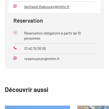
Téléphone
bertrand.thabourey@mnhn.fr
Mail
Réservation
Réservation obligatoire à partir de 10
personnes
01 40 79 36 00
Téléphone
resamuseum@mnhn.fr
Mail
Découvrir aussi
slide