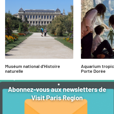
1
to
2
of
2
Muséum national d'Histoire
Aquarium tropica
naturelle
Porte Dorée
Abonnez-vous aux newsletters de
Visit Paris Region