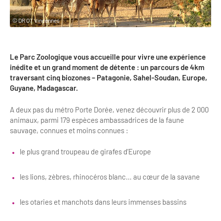
Clientèles lointaines
La liste des OT d'Île-de-France
Restaurants impressionnistes
© DR OT Vincennes
Clientèles spécifiques
APIDAE
Hébergements impressionnistes
Etudes et enquêtes
Offres d'emplois et de stages
Offre culturelle impressionniste
Le Parc Zoologique vous accueille pour vivre une expérience
Formations
inédite et un grand moment de détente : un parcours de 4km
Offre de la destination
Etudes thématiques
traversant cinq biozones – Patagonie, Sahel-Soudan, Europe,
Guyane, Madagascar.
Dispositifs d'enquêtes
Mode d'emploi formations
Activités
A deux pas du métro Porte Dorée, venez découvrir plus de 2 000
Formations inter-filières
Musée - Monuments - Châteaux
Chiffres Annuels
animaux, parmi 179 espèces ambassadrices de la faune
sauvage, connues et moins connues :
Formations OT
Croisiéristes/Bateaux
Chiffres clés de la destination
le plus grand troupeau de girafes d’Europe
Ateliers
Parcs d’attractions et animaliers
Repères annuel
Matinales
Cabarets et casino
les lions, zèbres, rhinocéros blanc… au cœur de la savane
Webinaires
Expériences et visites
les otaries et manchots dans leurs immenses bassins
E-learning
Grands magasins et outlets