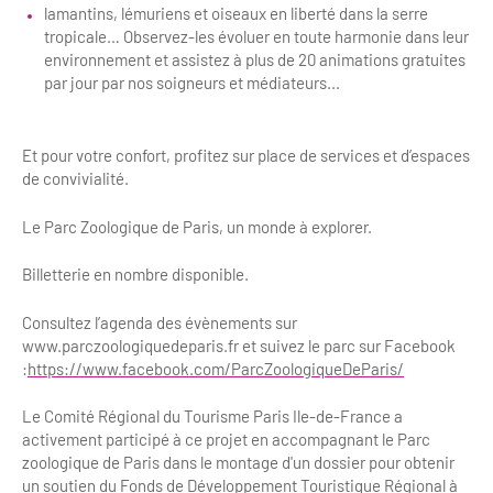
lamantins, lémuriens et oiseaux en liberté dans la serre
Bilan des actions de professionnalisation
Golfs
tropicale… Observez-les évoluer en toute harmonie dans leur
environnement et assistez à plus de 20 animations gratuites
Améliorer l’expérience de vos visiteurs
City Tours
par jour par nos soigneurs et médiateurs...
Incentive et team building
Besoins et attentes des visiteurs
Et pour votre confort, profitez sur place de services et d’espaces
Logistique
Améliorer la qualité
de convivialité.
Agences Réceptives et évènementielles
Partage d'expériences professionnelles
Le Parc Zoologique de Paris, un monde à explorer.
Guides et interprètes
Labels, Certifications et Normes
Billetterie en nombre disponible.
Services, Wifi, cartes
Accessibilité
Consultez l’agenda des évènements sur
Autocaristes/Transporteurs/transféristes
www.parczoologiquedeparis.fr et suivez le parc sur Facebook
Tourisme & Handicap
:
https://www.facebook.com/ParcZoologiqueDeParis/
Destination Groupes
Se former et s'informer à l'Accessibilité
Le Comité Régional du Tourisme Paris Ile-de-France a
activement participé à ce projet en accompagnant le Parc
Nos publics en situation de handicap
Magazine Paris Region
zoologique de Paris dans le montage d'un dossier pour obtenir
Comment se rendre accessible?
un soutien du Fonds de Développement Touristique Régional à