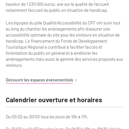
Newsletter BtoB
hauteur de 1 230 000 euros, axé sur la qualité de l'accueil
Annuaire accessibilité
notamment l'accueil du public en situation de handicap.
Inscription à la newsletter
Le Label Villes et Villages Fleuris
Les équipes du pôle Qualité/Accessibilité du CRT ont suivi tout
Institutionnels du tourisme
au long du chantier les aménagements afin d'assurer une
accessibilité optimale du site pour les visiteurs en situation de
L'organisation du label
handicap. Le financement du Fonds de Développement
Grands Evènements
S'investir dans le label
Touristique Régional a contribué à faciliter l'accès et
l'orientation du public en général et à améliorer les
L'organisation des visites
aménagements mais aussi la gamme des services proposés aux
visiteurs.
Remise des Prix
Découvrir les espaces événementiels
Calendrier ouverture et horaires
Du 03/02 au 30/03 tous les jours de 10h à 17h.