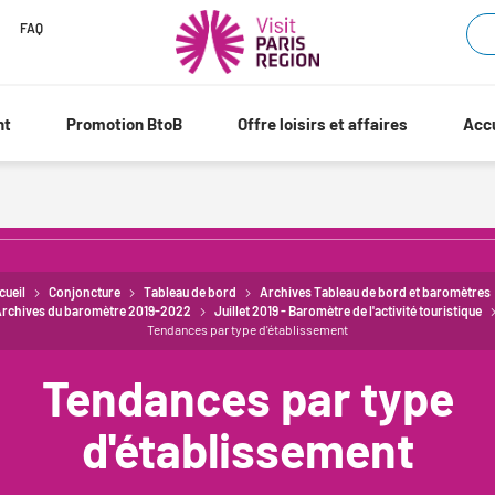
FAQ
nt
Promotion BtoB
Offre loisirs et affaires
Accu
cueil
Conjoncture
Tableau de bord
Archives Tableau de bord et baromètres
rchives du baromètre 2019-2022
Juillet 2019 - Baromètre de l'activité touristique
Tendances par type d'établissement
Tendances par type
d'établissement