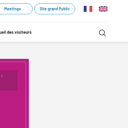
Meetings
Site grand Public
Recherche
eil des visiteurs
Recherch
dans
le
site