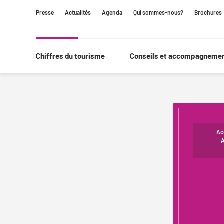
Contenu
Navigation
Recherche
Presse
Actualités
Agenda
Qui sommes-nous?
Brochures
principale
Chiffres du tourisme
Conseils et accompagneme
Ac
A