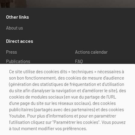
Tour Guides
Other links
Services
About us
Coach Operators & Transport Services
Direct acces
DMOs
Press
Actions calendar
Publications
FAQ
Paris & Beyond
Media library
Ce site utilise des cookies dits « techniques » nécessaires à
son bon fonctionnement, des cookies de mesure d’audience
Follow us
(génération des statistiques de fréquentation et d’utilisation
du site afin d’analyser la navigation et d’améliorer le site), des
cookies de modules sociaux (en vue du partage de l’URL
d’une page du site sur les réseaux sociaux), des cookies
publicitaires (partagés avec des partenaires) et des cookies
Youtube. Pour plus d’informations et pour en paramétrer
@Choose Paris Region
l’utilisation cliquez sur "Paramétrer les cookies". Vous pouvez
Legal Notice
Credits
Cookies customization
à tout moment modifier vos préférences.